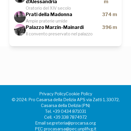
d'Alessandria
m
Oratorio del XIV secolo
Prati della Madonna
374 m
Ampie praterie umide
Palazzo Marzin-Mainardi
396 m
Il convento preservato nel palazzo
Privacy Policy
Cookie Policy
©️ 2024: Pro Casarsa della Delizia APS via Zatti 1, 33072,
Casarsa della Delizia (PN)
Tel.
+39 0434 871031
Cell.
+39 338 7874972
Email
segreteria@procarsa.org
PEC
procasarsa@pec.unplifvg.it