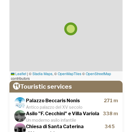
Leaflet
|
©
Stadia Maps
, ©
OpenMapTiles
©
OpenStreetMap
contributors
Touristic services
Palazzo Beccaris Nonis
271 m
Antico palazzo del XV secolo
Asilo "F. Cecchini" e Villa Variola
338 m
Un moderno asilo infantile
Chiesa di Santa Caterina
345