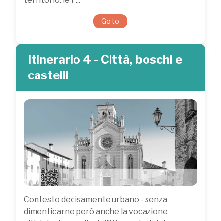
territorio: le r ...
Go to
Itinerario 4 - Città, boschi e
castelli
Contesto decisamente urbano - senza
dimenticarne però anche la vocazione