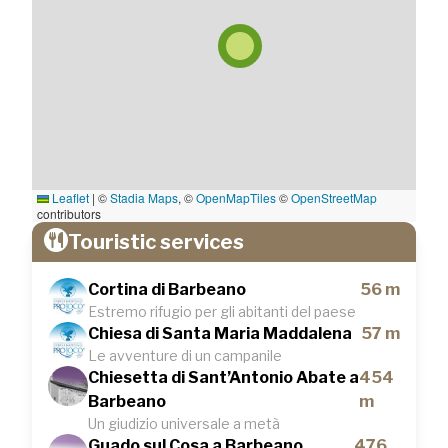
Leaflet
|
©
Stadia Maps
, ©
OpenMapTiles
©
OpenStreetMap
contributors
Touristic services
Cortina di Barbeano
56 m
Estremo rifugio per gli abitanti del paese
Chiesa di Santa Maria Maddalena
57 m
Le avventure di un campanile
Chiesetta di Sant’Antonio Abate a
454
Barbeano
m
Un giudizio universale a metà
Guado sul Cosa a Barbeano
476