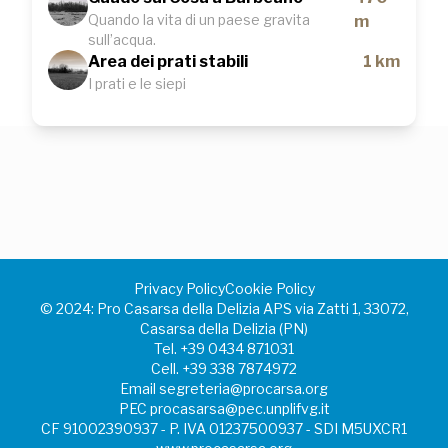
Quando la vita di un paese gravita
m
sull’acqua.
Area dei prati stabili
1 km
I prati e le siepi
Privacy Policy
Cookie Policy
©️ 2024: Pro Casarsa della Delizia APS via Zatti 1, 33072,
Casarsa della Delizia (PN)
Tel.
+39 0434 871031
Cell.
+39 338 7874972
Email
segreteria@procarsa.org
PEC
procasarsa@pec.unplifvg.it
CF 91002390937 - P. IVA 01237500937 - SDI M5UXCR1