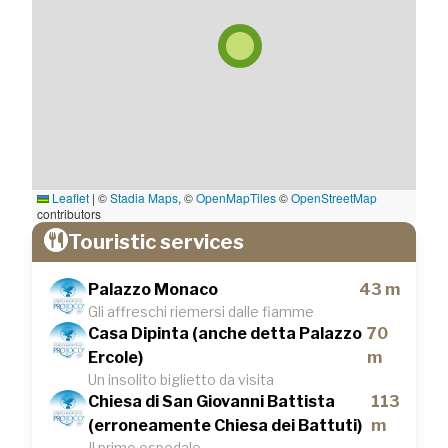
Leaflet
|
©
Stadia Maps
, ©
OpenMapTiles
©
OpenStreetMap
contributors
Touristic services
Palazzo Monaco
43 m
Gli affreschi riemersi dalle fiamme
Casa Dipinta (anche detta Palazzo
70
Ercole)
m
Un insolito biglietto da visita
Chiesa di San Giovanni Battista
113
(erroneamente Chiesa dei Battuti)
m
Il primo ospedale