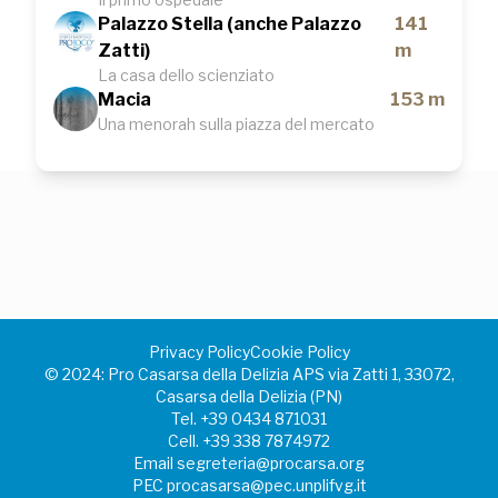
Palazzo Stella (anche Palazzo
141
Zatti)
m
La casa dello scienziato
Macia
153 m
Una menorah sulla piazza del mercato
Privacy Policy
Cookie Policy
©️ 2024: Pro Casarsa della Delizia APS via Zatti 1, 33072,
Casarsa della Delizia (PN)
Tel.
+39 0434 871031
Cell.
+39 338 7874972
Email
segreteria@procarsa.org
PEC
procasarsa@pec.unplifvg.it