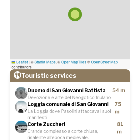
Leaflet
|
©
Stadia Maps
, ©
OpenMapTiles
©
OpenStreetMap
contributors
Touristic services
Duomo di San Giovanni Battista
54 m
Devozione e arte del Neogotico friulano
Loggia comunale di San Giovanni
75
La Loggia dove Pasolini attaccava i suoi
m
manifesti
Corte Zuccheri
81
Grande complesso a corte chiusa,
m
risalente all’epoca medievale.