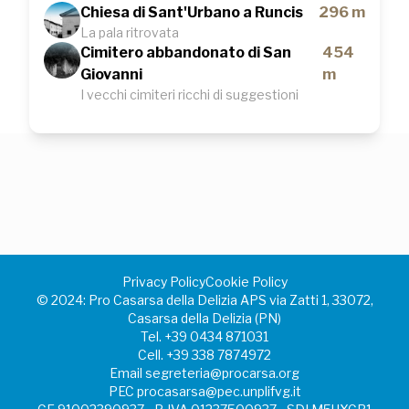
Chiesa di Sant'Urbano a Runcis
296 m
La pala ritrovata
Cimitero abbandonato di San
454
Giovanni
m
I vecchi cimiteri ricchi di suggestioni
Privacy Policy
Cookie Policy
©️ 2024: Pro Casarsa della Delizia APS via Zatti 1, 33072,
Casarsa della Delizia (PN)
Tel.
+39 0434 871031
Cell.
+39 338 7874972
Email
segreteria@procarsa.org
PEC
procasarsa@pec.unplifvg.it