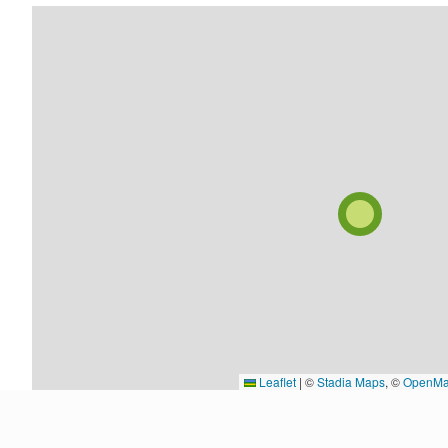
Leaflet
|
©
Stadia Maps
, ©
OpenMa