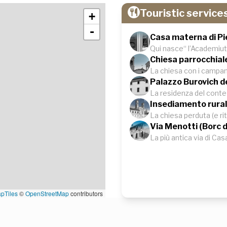
Touristic service
+
-
Casa materna di Pie
Qui nasce“ l’Academiut
Chiesa parrocchial
La chiesa con i campani
Palazzo Burovich d
La residenza del conte
Insediamento rural
La chiesa perduta (e ri
Via Menotti (Borc d
La più antica via di Cas
pTiles
©
OpenStreetMap
contributors