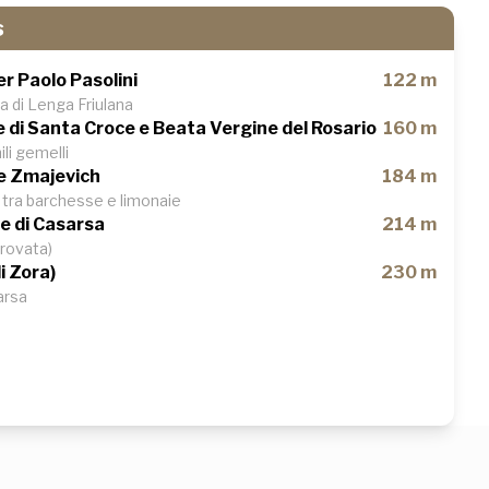
s
r Paolo Pasolini
122 m
a di Lenga Friulana
e di Santa Croce e Beata Vergine del Rosario
160 m
li gemelli
e Zmajevich
184 m
 tra barchesse e limonaie
e di Casarsa
214 m
trovata)
i Zora)
230 m
arsa