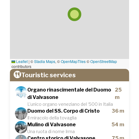
Leaflet
|
©
Stadia Maps
, ©
OpenMapTiles
©
OpenStreetMap
contributors
Touristic services
Organo rinascimentale del Duomo
25
di Valvasone
m
L’unico organo veneziano del ‘500 in Italia
Duomo del SS. Corpo di Cristo
36 m
Il miracolo della tovaglia
Mulino di Valvasone
54 m
Una ruota di nome Irma
Centro storico di Valvasone
75 m