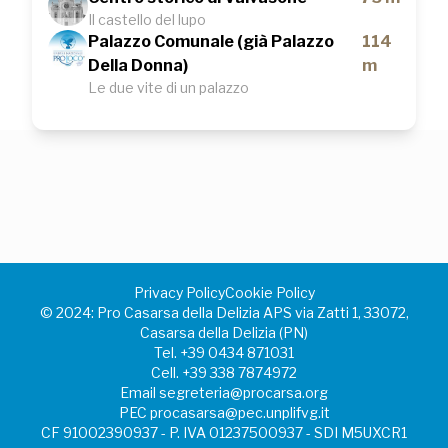
Il castello del lupo
Palazzo Comunale (già Palazzo
114
Della Donna)
m
Le due vite di un palazzo
Privacy Policy
Cookie Policy
©️ 2024: Pro Casarsa della Delizia APS via Zatti 1, 33072,
Casarsa della Delizia (PN)
Tel.
+39 0434 871031
Cell.
+39 338 7874972
Email
segreteria@procarsa.org
PEC
procasarsa@pec.unplifvg.it
CF 91002390937 - P. IVA 01237500937 - SDI M5UXCR1