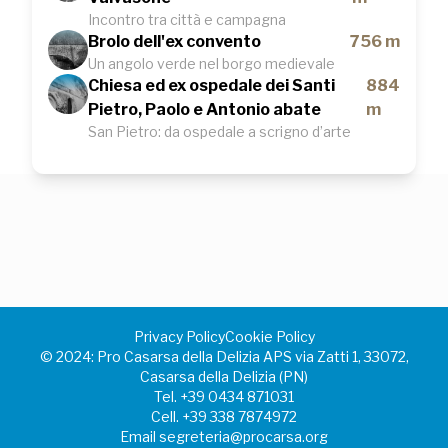
Incontro tra città e campagna
Brolo dell'ex convento
756 m
Un angolo verde nel borgo medievale
Chiesa ed ex ospedale dei Santi
884
Pietro, Paolo e Antonio abate
m
San Pietro: da ospedale a scrigno d’arte
Privacy Policy
Cookie Policy
©️ 2024: Pro Casarsa della Delizia APS via Zatti 1, 33072,
Casarsa della Delizia (PN)
Tel.
+39 0434 871031
Cell.
+39 338 7874972
Email
segreteria@procarsa.org