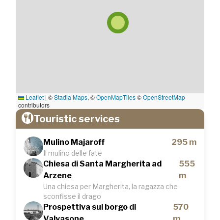
Leaflet
|
©
Stadia Maps
, ©
OpenMapTiles
©
OpenStreetMap
contributors
Touristic services
Mulino Majaroff
295 m
Il mulino delle fate
Chiesa di Santa Margherita ad
555
Arzene
m
Una chiesa per Margherita, la ragazza che
sconfisse il drago
Prospettiva sul borgo di
570
Valvasone
m