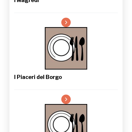
I Magredi
I Piaceri del Borgo