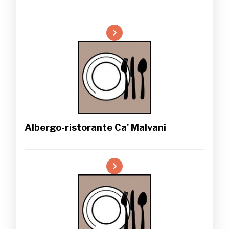
Albergo-ristorante Ca' Malvani